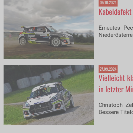
05.10.2024
Kabeldefekt 
Erneutes Pec
Niederösterre
27.09.2024
Vielleicht k
in letzter M
Christoph Ze
Bessere Titel