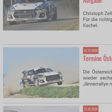
Christoph Zel
Für die richt
Kachel.
01.12.2024
Termine Öst
Die Österrei
wieder sechs
Jännerrallye 
13.10.2024