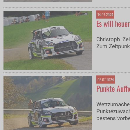
14.07.2024
Es will heue
Christoph Ze
Zum Zeitpunkt
05.07.2024
Punkte Aufho
Wettzumache
Punktezuwach
bestens vorbe