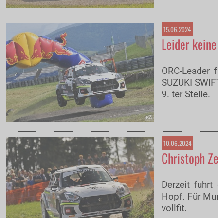
15.06.2024
Leider keine
ORC-Leader f
SUZUKI SWIFT 
9. ter Stelle.
10.06.2024
Christoph Ze
Derzeit führt
Hopf. Für Mur
vollfit.