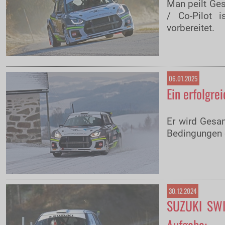
Man peilt Ges
/ Co-Pilot 
vorbereitet.
06.01.2025
Ein erfolgre
Er wird Gesam
Bedingungen d
30.12.2024
SUZUKI SWIF
Aufgabe: