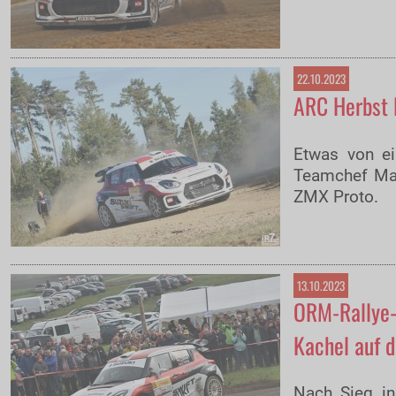
22.10.2023
ARC Herbst R
Etwas von ei
Teamchef Max
ZMX Proto.
13.10.2023
ORM-Rallye-
Kachel auf 
Nach Sieg in