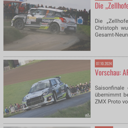
Die „Zellhof
Die „Zellhof
Christoph wu
Gesamt-Neunt
07.10.2024
Vorschau: A
Saisonfinale
übernimmt be
ZMX Proto vo