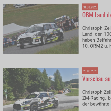
31.08.2025
OBM Land der
Christoph Ze
Land der 100
haben Beifahr
10, ORM2 u. 
25.08.2025
Vorschau au
Christoph Zel
ZM-Racing. b
der bewährte