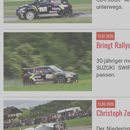
Co-Pilotin
unterwegs.
13.07.2026
Bringt Rally
30-jähriger m
SUZUKI SWIF
passen.
13.06.2026
Christoph Ze
Der Niederös