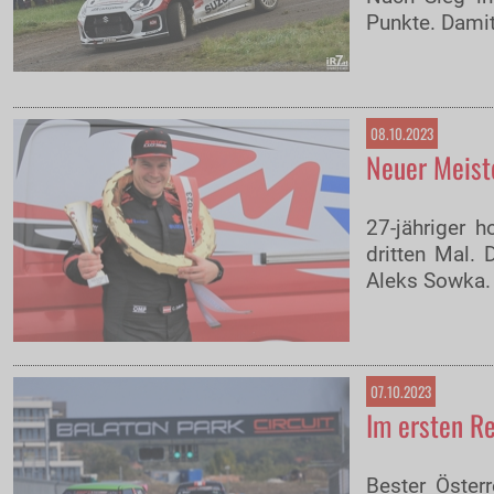
Punkte. Damit
08.10.2023
Neuer Meist
27-jähriger h
dritten Mal.
Aleks Sowka.
07.10.2023
Im ersten Re
Bester Österr