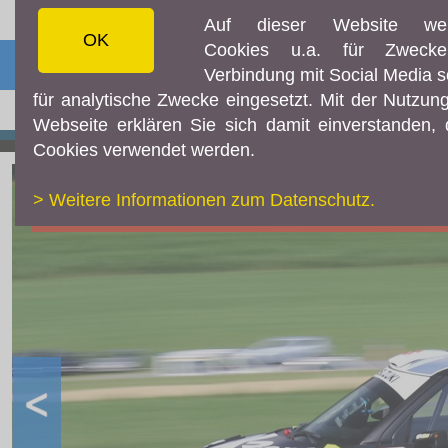
Auf dieser Website we
OK
Cookies u.a. für Zweck
☰ MENÜ
Verbindung mit Social Media 
für analytische Zwecke eingesetzt. Mit der Nutzun
AKTUELLES
Webseite erklären Sie sich damit einverstanden,
Aktuelles
Cookies verwendet werden.
Archiv
> Weitere Informationen zum Datenschutz.
SERIEN
Suzuki Team Austria - Rallye
Suzuki Motorsport Cup
World Superbike GSX R1000
GALERIE
Aktuelle Fotos & Videos
KONTAKT / IMPRESSUM