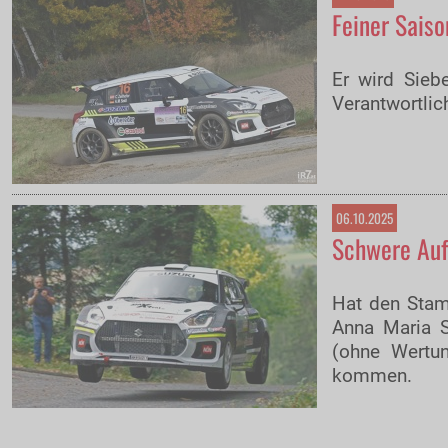
Feiner Saiso
Er wird Sieb
Verantwortlic
06.10.2025
Schwere Aufg
Hat den Stam
Anna Maria S
(ohne Wertu
kommen.