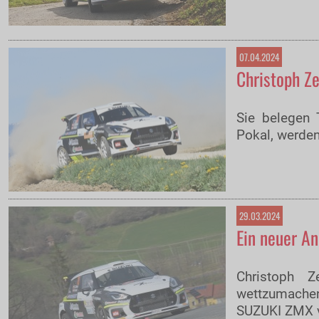
07.04.2024
Christoph Ze
Sie belegen 
Pokal, werden
29.03.2024
Ein neuer An
Christoph Z
wettzumachen 
SUZUKI ZMX v