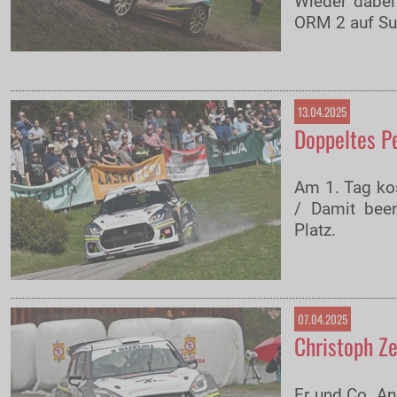
Wieder dabei
ORM 2 auf Su
13.04.2025
Doppeltes Pe
Am 1. Tag kos
/ Damit bee
Platz.
07.04.2025
Christoph Ze
Er und Co. An