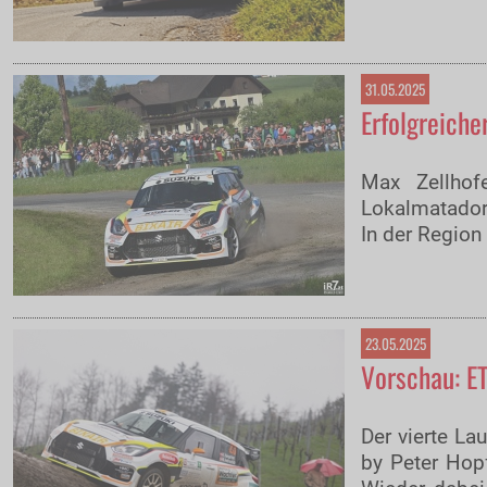
31.05.2025
Erfolgreiche
Max Zellhof
Lokalmatador 
In der Region
23.05.2025
Vorschau: ET
Der vierte L
by Peter Hop